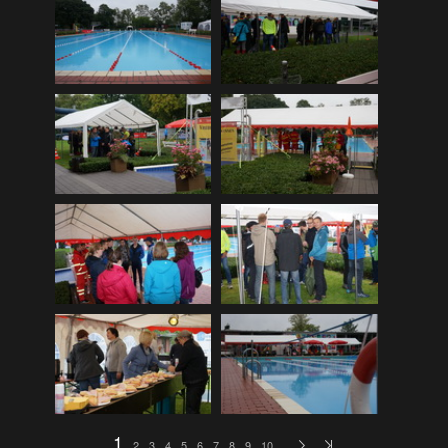
DLRG Vereinsmeisterschaft 12
(259)
DLRG Vereinsmeisterschaft 13
(74)
Ellewicker SchÃ¼tzenfestlauf 15
(534)
Europa-Schulfest
(210)
Firmenlauf 12
(583)
Firmenlauf 13
(541)
Firmenlauf 2014
(702)
Firmenlauf 2015
(806)
Firmenlauf 2017
(574)
Firmenlauf 2018
(558)
Firmenlauf_2019
(350)
Firmenlauf_2022
(576)
Fronleichnamskonzert 12
(39)
1
2
3
4
5
6
7
8
9
10
…