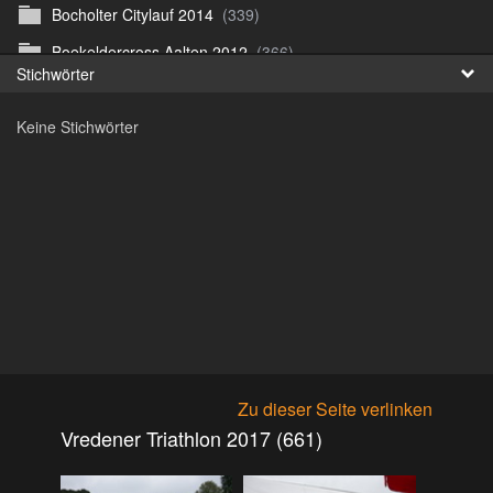
Bocholter Citylauf 2014
(339)
Fr
Boekeldercross Aalten 2012
(366)
Stichwörter
日
Borken Citylauf 12
(264)
Keine Stichwörter
Bottroper Staffeltag 13
(222)
Citylauf Coesfeld
(591)
Citylauf Coesfeld 11
(425)
Citylauf Coesfeld 12
(996)
Citylauf Coesfeld 15 von J.S
(311)
Citylauf Olfen 11
(462)
Citylauf Stadtlohn 12
(497)
Citylauf Stadtlohn 13
(589)
Zu dieser Seite verlinken
DJMM 13
(913)
Vredener Triathlon 2017 (661)
DLRG Vereinsmeisterschaft 10
(218)