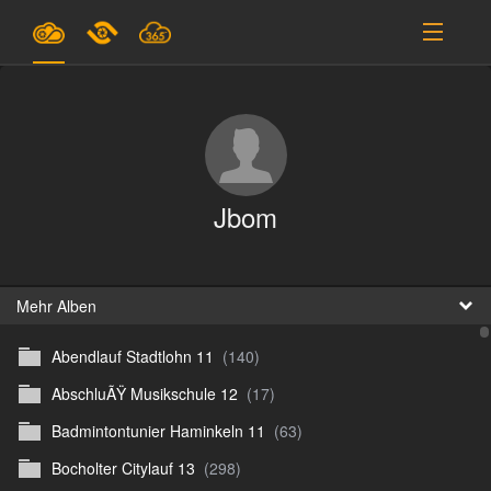
Pläne & Preise
Unterstützung
EINLOGGEN
Jbom
ANMELDEN
Deutsch
B
Mehr Alben
Abendlauf Stadtlohn 11
(140)
D
AbschluÃŸ Musikschule 12
(17)
En
Badmintontunier Haminkeln 11
(63)
D
Bocholter Citylauf 13
(298)