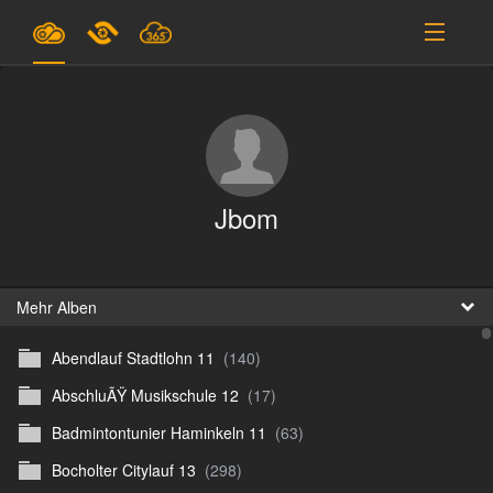
Pläne & Preise
Unterstützung
EINLOGGEN
Jbom
ANMELDEN
Deutsch
B
Mehr Alben
Abendlauf Stadtlohn 11
(140)
D
AbschluÃŸ Musikschule 12
(17)
En
Badmintontunier Haminkeln 11
(63)
D
Bocholter Citylauf 13
(298)