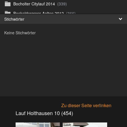
Bocholter Citylauf 2014
(339)
Fr
Boekeldercross Aalten 2012
(366)
Stichwörter
日
Borken Citylauf 12
(264)
Keine Stichwörter
Bottroper Staffeltag 13
(222)
Citylauf Coesfeld
(591)
Citylauf Coesfeld 11
(425)
Citylauf Coesfeld 12
(996)
Citylauf Coesfeld 15 von J.S
(311)
Citylauf Olfen 11
(462)
Citylauf Stadtlohn 12
(497)
Citylauf Stadtlohn 13
(589)
Zu dieser Seite verlinken
DJMM 13
(913)
Lauf Holthausen 10 (454)
DLRG Vereinsmeisterschaft 10
(218)