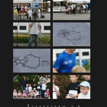
DLRG Vereinsmeisterschaft 12
(259)
DLRG Vereinsmeisterschaft 13
(74)
Ellewicker SchÃ¼tzenfestlauf 15
(534)
Europa-Schulfest
(210)
Firmenlauf 12
(583)
Firmenlauf 13
(541)
Firmenlauf 2014
(702)
Firmenlauf 2015
(806)
Firmenlauf 2017
(574)
Firmenlauf 2018
(558)
Firmenlauf_2019
(350)
Firmenlauf_2022
(576)
Fronleichnamskonzert 12
(39)
1
2
3
4
5
6
7
8
9
10
…