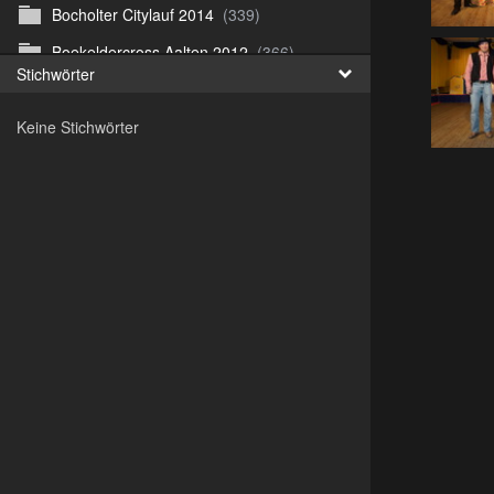
Bocholter Citylauf 2014
(339)
Boekeldercross Aalten 2012
(366)
Stichwörter
Borken Citylauf 12
(264)
Keine Stichwörter
Bottroper Staffeltag 13
(222)
Citylauf Coesfeld
(591)
Citylauf Coesfeld 11
(425)
Citylauf Coesfeld 12
(996)
Citylauf Coesfeld 15 von J.S
(311)
Citylauf Olfen 11
(462)
Citylauf Stadtlohn 12
(497)
Citylauf Stadtlohn 13
(589)
DJMM 13
(913)
DLRG Vereinsmeisterschaft 10
(218)