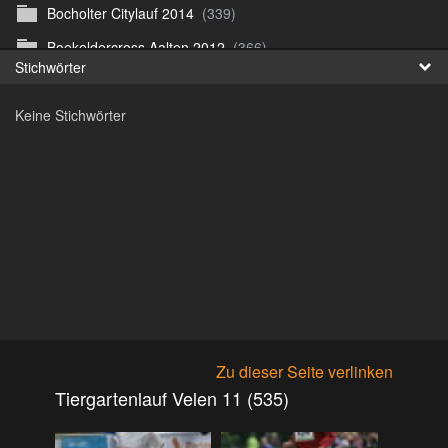
Bocholter Citylauf 2014
(339)
Fr
Boekeldercross Aalten 2012
(366)
Stichwörter
日
Borken Citylauf 12
(264)
Keine Stichwörter
Bottroper Staffeltag 13
(222)
Citylauf Coesfeld
(591)
Citylauf Coesfeld 11
(425)
Citylauf Coesfeld 12
(996)
Citylauf Coesfeld 15 von J.S
(311)
Citylauf Olfen 11
(462)
Citylauf Stadtlohn 12
(497)
Citylauf Stadtlohn 13
(589)
Zu dieser Seite verlinken
DJMM 13
(913)
Tiergartenlauf Velen 11 (535)
DLRG Vereinsmeisterschaft 10
(218)