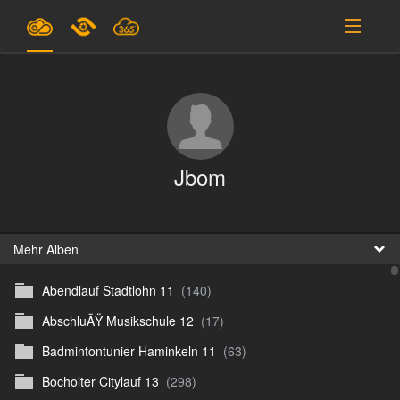
Pläne & Preise
Unterstützung
EINLOGGEN
Jbom
ANMELDEN
Deutsch
B
Mehr Alben
Abendlauf Stadtlohn 11
(140)
D
AbschluÃŸ Musikschule 12
(17)
En
Badmintontunier Haminkeln 11
(63)
D
Bocholter Citylauf 13
(298)