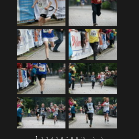
DLRG Vereinsmeisterschaft 12
(259)
DLRG Vereinsmeisterschaft 13
(74)
Ellewicker SchÃ¼tzenfestlauf 15
(534)
Europa-Schulfest
(210)
Firmenlauf 12
(583)
Firmenlauf 13
(541)
Firmenlauf 2014
(702)
Firmenlauf 2015
(806)
Firmenlauf 2017
(574)
Firmenlauf 2018
(558)
Firmenlauf_2019
(350)
Firmenlauf_2022
(576)
Fronleichnamskonzert 12
(39)
1
2
3
4
5
6
7
8
9
10
…