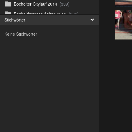
Bocholter Citylauf 2014
(339)
Boekeldercross Aalten 2012
(366)
Stichwörter
Borken Citylauf 12
(264)
Keine Stichwörter
Bottroper Staffeltag 13
(222)
Citylauf Coesfeld
(591)
Citylauf Coesfeld 11
(425)
Citylauf Coesfeld 12
(996)
Citylauf Coesfeld 15 von J.S
(311)
Citylauf Olfen 11
(462)
Citylauf Stadtlohn 12
(497)
Citylauf Stadtlohn 13
(589)
DJMM 13
(913)
DLRG Vereinsmeisterschaft 10
(218)