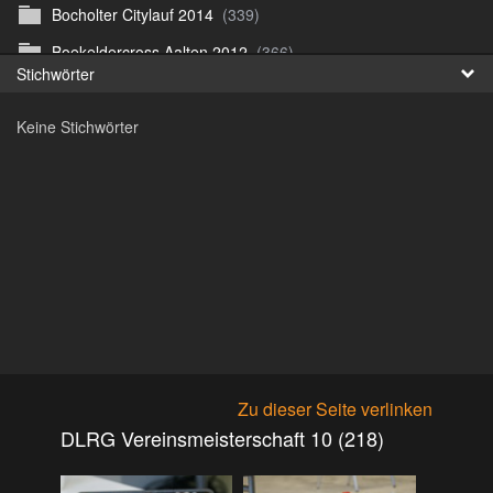
Bocholter Citylauf 2014
(339)
Fr
Boekeldercross Aalten 2012
(366)
Stichwörter
日
Borken Citylauf 12
(264)
Keine Stichwörter
Bottroper Staffeltag 13
(222)
Citylauf Coesfeld
(591)
Citylauf Coesfeld 11
(425)
Citylauf Coesfeld 12
(996)
Citylauf Coesfeld 15 von J.S
(311)
Citylauf Olfen 11
(462)
Citylauf Stadtlohn 12
(497)
Citylauf Stadtlohn 13
(589)
Zu dieser Seite verlinken
DJMM 13
(913)
DLRG Vereinsmeisterschaft 10 (218)
DLRG Vereinsmeisterschaft 10
(218)