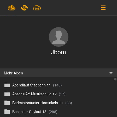
Pläne & Preise
Unterstützung
EINLOGGEN
Jbom
ANMELDEN
Deutsch
B
Mehr Alben
Abendlauf Stadtlohn 11
(140)
D
AbschluÃŸ Musikschule 12
(17)
En
Badmintontunier Haminkeln 11
(63)
D
Bocholter Citylauf 13
(298)