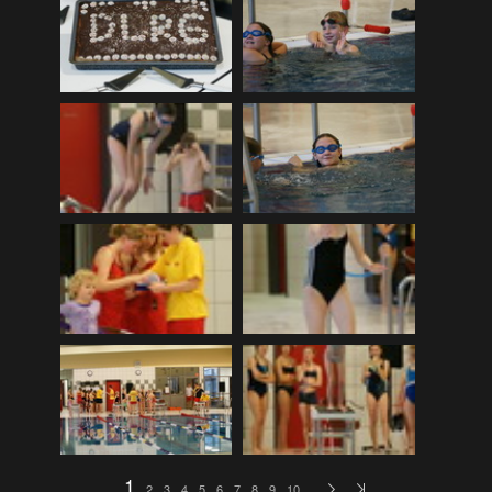
DLRG Vereinsmeisterschaft 12
(259)
DLRG Vereinsmeisterschaft 13
(74)
Ellewicker SchÃ¼tzenfestlauf 15
(534)
Europa-Schulfest
(210)
Firmenlauf 12
(583)
Firmenlauf 13
(541)
Firmenlauf 2014
(702)
Firmenlauf 2015
(806)
Firmenlauf 2017
(574)
Firmenlauf 2018
(558)
Firmenlauf_2019
(350)
Firmenlauf_2022
(576)
Fronleichnamskonzert 12
(39)
1
2
3
4
5
6
7
8
9
10
…