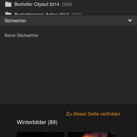
Bocholter Citylauf 2014
(339)
Fr
Boekeldercross Aalten 2012
(366)
Stichwörter
日
Borken Citylauf 12
(264)
Keine Stichwörter
Bottroper Staffeltag 13
(222)
Citylauf Coesfeld
(591)
Citylauf Coesfeld 11
(425)
Citylauf Coesfeld 12
(996)
Citylauf Coesfeld 15 von J.S
(311)
Citylauf Olfen 11
(462)
Citylauf Stadtlohn 12
(497)
Citylauf Stadtlohn 13
(589)
Zu dieser Seite verlinken
DJMM 13
(913)
Winterbilder (89)
DLRG Vereinsmeisterschaft 10
(218)