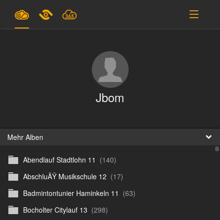
Pläne & Preise
Unterstützung
EINLOGGEN
Jbom
ANMELDEN
Deutsch
B
Mehr Alben
Abendlauf Stadtlohn 11
(140)
D
AbschluÃŸ Musikschule 12
(17)
En
Badmintontunier Haminkeln 11
(63)
D
Bocholter Citylauf 13
(298)