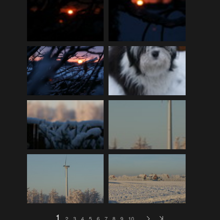
DLRG Vereinsmeisterschaft 12
(259)
DLRG Vereinsmeisterschaft 13
(74)
Ellewicker SchÃ¼tzenfestlauf 15
(534)
Europa-Schulfest
(210)
Firmenlauf 12
(583)
Firmenlauf 13
(541)
Firmenlauf 2014
(702)
Firmenlauf 2015
(806)
Firmenlauf 2017
(574)
Firmenlauf 2018
(558)
Firmenlauf_2019
(350)
Firmenlauf_2022
(576)
Fronleichnamskonzert 12
(39)
1
2
3
4
5
6
7
8
9
10
…