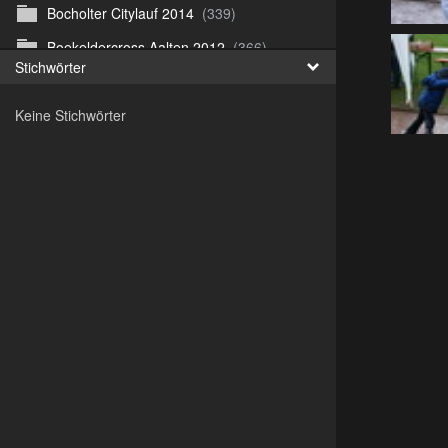
Bocholter Citylauf 2014
(339)
Boekeldercross Aalten 2012
(366)
Stichwörter
Borken Citylauf 12
(264)
Keine Stichwörter
Bottroper Staffeltag 13
(222)
Citylauf Coesfeld
(591)
Citylauf Coesfeld 11
(425)
Citylauf Coesfeld 12
(996)
Citylauf Coesfeld 15 von J.S
(311)
Citylauf Olfen 11
(462)
Citylauf Stadtlohn 12
(497)
Citylauf Stadtlohn 13
(589)
DJMM 13
(913)
DLRG Vereinsmeisterschaft 10
(218)