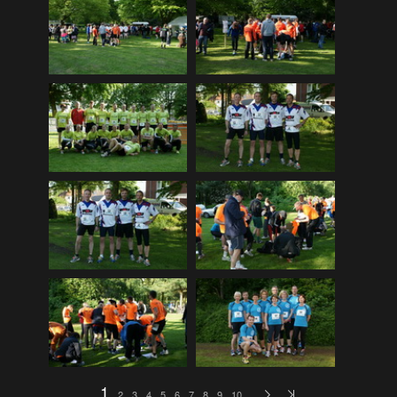
DLRG Vereinsmeisterschaft 12
(259)
DLRG Vereinsmeisterschaft 13
(74)
Ellewicker SchÃ¼tzenfestlauf 15
(534)
Europa-Schulfest
(210)
Firmenlauf 12
(583)
Firmenlauf 13
(541)
Firmenlauf 2014
(702)
Firmenlauf 2015
(806)
Firmenlauf 2017
(574)
Firmenlauf 2018
(558)
Firmenlauf_2019
(350)
Firmenlauf_2022
(576)
Fronleichnamskonzert 12
(39)
1
2
3
4
5
6
7
8
9
10
…