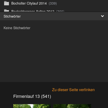
Bocholter Citylauf 2014
(339)
Fr
Boekeldercross Aalten 2012
(366)
Stichwörter
日
Borken Citylauf 12
(264)
Keine Stichwörter
Bottroper Staffeltag 13
(222)
Citylauf Coesfeld
(591)
Citylauf Coesfeld 11
(425)
Citylauf Coesfeld 12
(996)
Citylauf Coesfeld 15 von J.S
(311)
Citylauf Olfen 11
(462)
Citylauf Stadtlohn 12
(497)
Citylauf Stadtlohn 13
(589)
Zu dieser Seite verlinken
DJMM 13
(913)
Firmenlauf 13 (541)
DLRG Vereinsmeisterschaft 10
(218)