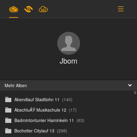
Pläne & Preise
Unterstützung
EINLOGGEN
Jbom
ANMELDEN
Deutsch
B
Mehr Alben
Abendlauf Stadtlohn 11
(140)
D
AbschluÃŸ Musikschule 12
(17)
En
Badmintontunier Haminkeln 11
(63)
D
Bocholter Citylauf 13
(298)