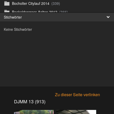
Bocholter Citylauf 2014
(339)
Fr
Boekeldercross Aalten 2012
(366)
Stichwörter
日
Borken Citylauf 12
(264)
Keine Stichwörter
Bottroper Staffeltag 13
(222)
Citylauf Coesfeld
(591)
Citylauf Coesfeld 11
(425)
Citylauf Coesfeld 12
(996)
Citylauf Coesfeld 15 von J.S
(311)
Citylauf Olfen 11
(462)
Citylauf Stadtlohn 12
(497)
Citylauf Stadtlohn 13
(589)
Zu dieser Seite verlinken
DJMM 13
(913)
DJMM 13 (913)
DLRG Vereinsmeisterschaft 10
(218)