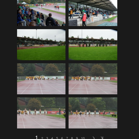
DLRG Vereinsmeisterschaft 12
(259)
DLRG Vereinsmeisterschaft 13
(74)
Ellewicker SchÃ¼tzenfestlauf 15
(534)
Europa-Schulfest
(210)
Firmenlauf 12
(583)
Firmenlauf 13
(541)
Firmenlauf 2014
(702)
Firmenlauf 2015
(806)
Firmenlauf 2017
(574)
Firmenlauf 2018
(558)
Firmenlauf_2019
(350)
Firmenlauf_2022
(576)
Fronleichnamskonzert 12
(39)
1
2
3
4
5
6
7
8
9
10
…