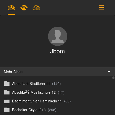
Pläne & Preise
Unterstützung
EINLOGGEN
Jbom
ANMELDEN
Deutsch
B
Mehr Alben
Abendlauf Stadtlohn 11
(140)
D
AbschluÃŸ Musikschule 12
(17)
En
Badmintontunier Haminkeln 11
(63)
D
Bocholter Citylauf 13
(298)