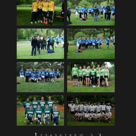
DLRG Vereinsmeisterschaft 12
(259)
DLRG Vereinsmeisterschaft 13
(74)
Ellewicker SchÃ¼tzenfestlauf 15
(534)
Europa-Schulfest
(210)
Firmenlauf 12
(583)
Firmenlauf 13
(541)
Firmenlauf 2014
(702)
Firmenlauf 2015
(806)
Firmenlauf 2017
(574)
Firmenlauf 2018
(558)
Firmenlauf_2019
(350)
Firmenlauf_2022
(576)
Fronleichnamskonzert 12
(39)
1
2
3
4
5
6
7
8
9
10
…