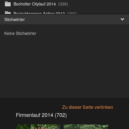
Bocholter Citylauf 2014
(339)
Fr
Boekeldercross Aalten 2012
(366)
Stichwörter
日
Borken Citylauf 12
(264)
Keine Stichwörter
Bottroper Staffeltag 13
(222)
Citylauf Coesfeld
(591)
Citylauf Coesfeld 11
(425)
Citylauf Coesfeld 12
(996)
Citylauf Coesfeld 15 von J.S
(311)
Citylauf Olfen 11
(462)
Citylauf Stadtlohn 12
(497)
Citylauf Stadtlohn 13
(589)
Zu dieser Seite verlinken
DJMM 13
(913)
Firmenlauf 2014 (702)
DLRG Vereinsmeisterschaft 10
(218)