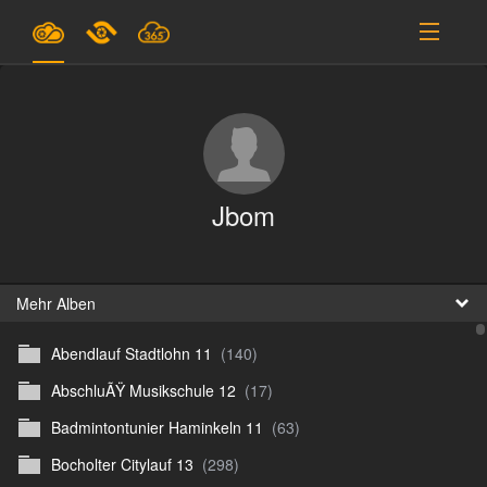
Pläne & Preise
Unterstützung
EINLOGGEN
Jbom
ANMELDEN
Deutsch
B
Mehr Alben
Abendlauf Stadtlohn 11
(140)
D
AbschluÃŸ Musikschule 12
(17)
En
Badmintontunier Haminkeln 11
(63)
D
Bocholter Citylauf 13
(298)