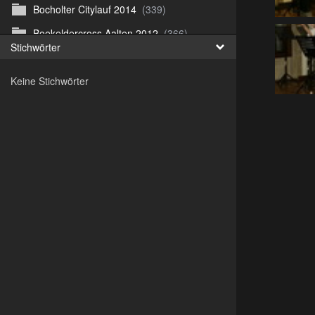
Bocholter Citylauf 2014
(339)
Boekeldercross Aalten 2012
(366)
Stichwörter
Borken Citylauf 12
(264)
Keine Stichwörter
Bottroper Staffeltag 13
(222)
Citylauf Coesfeld
(591)
Citylauf Coesfeld 11
(425)
Citylauf Coesfeld 12
(996)
Citylauf Coesfeld 15 von J.S
(311)
Citylauf Olfen 11
(462)
Citylauf Stadtlohn 12
(497)
Citylauf Stadtlohn 13
(589)
DJMM 13
(913)
DLRG Vereinsmeisterschaft 10
(218)