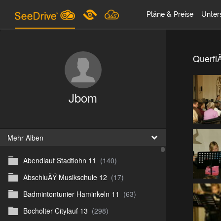
Pläne & Preise
Unter
Querfl
Jbom
Mehr Alben
Abendlauf Stadtlohn 11
(140)
AbschluÃŸ Musikschule 12
(17)
Badmintontunier Haminkeln 11
(63)
Bocholter Citylauf 13
(298)