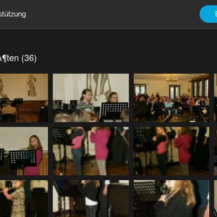
stützung
Ã¶ten (36)