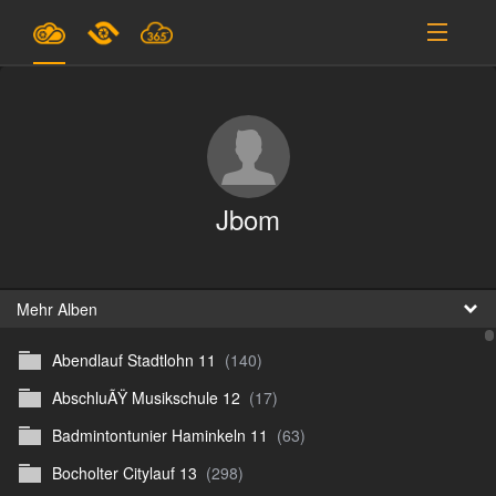
Pläne & Preise
Unterstützung
EINLOGGEN
Jbom
ANMELDEN
Deutsch
B
Mehr Alben
Abendlauf Stadtlohn 11
(140)
D
AbschluÃŸ Musikschule 12
(17)
En
Badmintontunier Haminkeln 11
(63)
D
Bocholter Citylauf 13
(298)