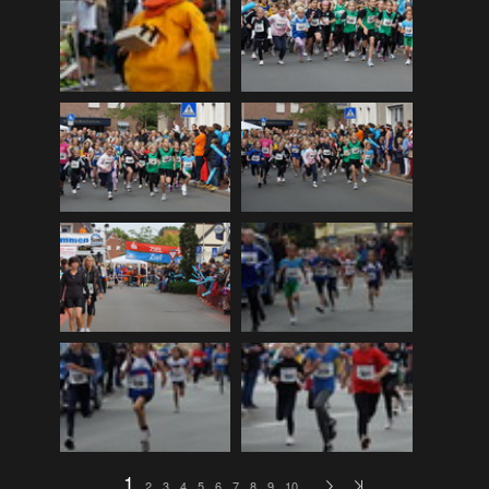
DLRG Vereinsmeisterschaft 12
(259)
DLRG Vereinsmeisterschaft 13
(74)
Ellewicker SchÃ¼tzenfestlauf 15
(534)
Europa-Schulfest
(210)
Firmenlauf 12
(583)
Firmenlauf 13
(541)
Firmenlauf 2014
(702)
Firmenlauf 2015
(806)
Firmenlauf 2017
(574)
Firmenlauf 2018
(558)
Firmenlauf_2019
(350)
Firmenlauf_2022
(576)
Fronleichnamskonzert 12
(39)
1
2
3
4
5
6
7
8
9
10
…