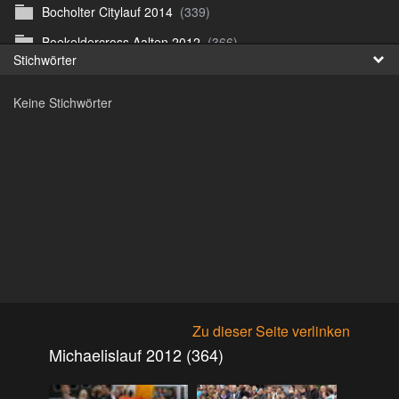
Bocholter Citylauf 2014
(339)
Fr
Boekeldercross Aalten 2012
(366)
Stichwörter
日
Borken Citylauf 12
(264)
Keine Stichwörter
Bottroper Staffeltag 13
(222)
Citylauf Coesfeld
(591)
Citylauf Coesfeld 11
(425)
Citylauf Coesfeld 12
(996)
Citylauf Coesfeld 15 von J.S
(311)
Citylauf Olfen 11
(462)
Citylauf Stadtlohn 12
(497)
Citylauf Stadtlohn 13
(589)
Zu dieser Seite verlinken
DJMM 13
(913)
Michaelislauf 2012 (364)
DLRG Vereinsmeisterschaft 10
(218)