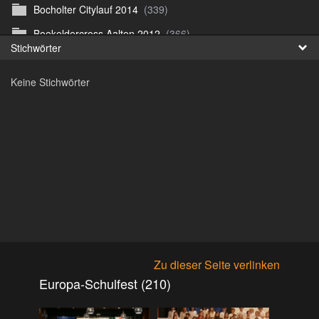
Bocholter Citylauf 2014
(339)
Fr
Boekeldercross Aalten 2012
(366)
Stichwörter
日
Borken Citylauf 12
(264)
Keine Stichwörter
Bottroper Staffeltag 13
(222)
Citylauf Coesfeld
(591)
Citylauf Coesfeld 11
(425)
Citylauf Coesfeld 12
(996)
Citylauf Coesfeld 15 von J.S
(311)
Citylauf Olfen 11
(462)
Citylauf Stadtlohn 12
(497)
Citylauf Stadtlohn 13
(589)
Zu dieser Seite verlinken
DJMM 13
(913)
Europa-Schulfest (210)
DLRG Vereinsmeisterschaft 10
(218)