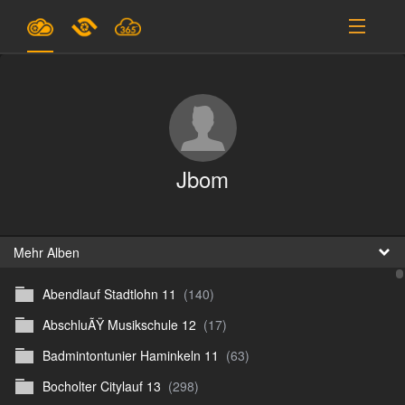
Pläne & Preise
Unterstützung
EINLOGGEN
Jbom
ANMELDEN
Deutsch
B
Mehr Alben
Abendlauf Stadtlohn 11
(140)
D
AbschluÃŸ Musikschule 12
(17)
En
Badmintontunier Haminkeln 11
(63)
D
Bocholter Citylauf 13
(298)