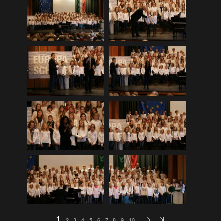
DLRG Vereinsmeisterschaft 12
(259)
DLRG Vereinsmeisterschaft 13
(74)
Ellewicker SchÃ¼tzenfestlauf 15
(534)
Europa-Schulfest
(210)
Firmenlauf 12
(583)
Firmenlauf 13
(541)
Firmenlauf 2014
(702)
Firmenlauf 2015
(806)
Firmenlauf 2017
(574)
Firmenlauf 2018
(558)
Firmenlauf_2019
(350)
Firmenlauf_2022
(576)
Fronleichnamskonzert 12
(39)
1
2
3
4
5
6
7
8
9
10
…