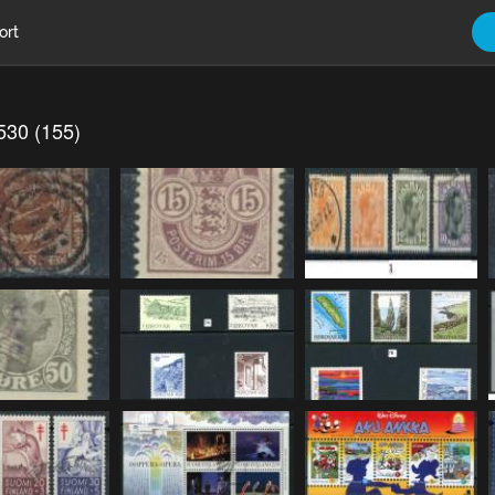
ort
530 (155)