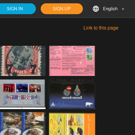
SIGN IN
SIGN UP
English
English
Link to this page
Deutsch
Français
日本語