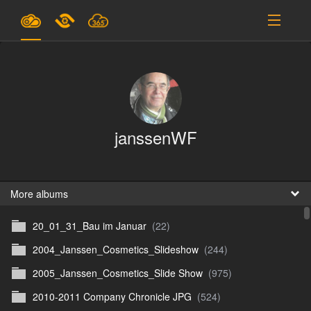
Plans & Pricing
Support
SIGN IN
janssenWF
SIGN UP
English
B
More albums
20_01_31_Bau im Januar
(22)
En
2004_Janssen_Cosmetics_Slideshow
(244)
En
2005_Janssen_Cosmetics_Slide Show
(975)
D
2010-2011 Company Chronicle JPG
(524)