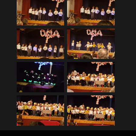
2018_05_SMART de Haan
(26)
2018_06_Juni_Zillertal Urlaub
(230)
2018_07_10_FRA BEL Petersburg
(103)
2018_07_12_Andre Rieux
(21)
2018_07_15_Genk Mijnmuseum
(32)
2018_08_11_Treffen auf Neuenhof
(26)
2018_08_26_Bostalsee
(6)
2018_09_09_Goldhochzeit Ledwon
(30)
2018_09_29_Walther zu Hause
(8)
2018_10_13_Bernd in Maastricht
(5)
2018_10_26_St Hubert Namur
(56)
2018_11_13_Siegfried in St Vith
(13)
2018_11_23_Elin im Kindergarten
(8)