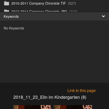
2010-2011 Company Chronicle TIF
(527)
Fr
2012-2014 Company Chronicle JPG
(210)
Keywords
日
2012-2014 Company Chronicle TIF
(209)
No Keywords
2018_01_15_Panos und Elka
(0)
2018_01_25_Sarvar Weekend 1
(11)
2018_04_01_Ostern
(32)
2018_04_06_Cottbus
(105)
2018_04_11_Ulrichs Geburtstag
(31)
2018_04_15-17_Gent
(134)
2018_04_20_Grenzsteine
(39)
2018_05_02_SMART_Reinis Geburtstag
(12)
Link to this page
2018_05_19_SMART_Mersch Treffen
(10)
2018_11_23_Elin im Kindergarten (8)
2018_05_Mai_Bei Dina und Gaia Zoo
(25)