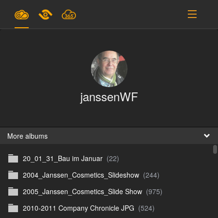
Plans & Pricing
Support
SIGN IN
janssenWF
SIGN UP
English
B
More albums
20_01_31_Bau im Januar
(22)
En
2004_Janssen_Cosmetics_Slideshow
(244)
En
2005_Janssen_Cosmetics_Slide Show
(975)
D
2010-2011 Company Chronicle JPG
(524)