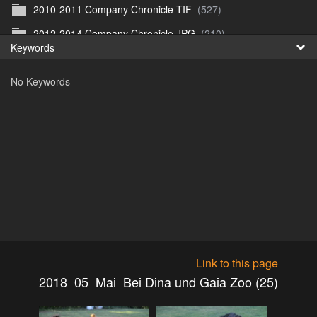
2010-2011 Company Chronicle TIF
(527)
Fr
2012-2014 Company Chronicle JPG
(210)
Keywords
日
2012-2014 Company Chronicle TIF
(209)
No Keywords
2018_01_15_Panos und Elka
(0)
2018_01_25_Sarvar Weekend 1
(11)
2018_04_01_Ostern
(32)
2018_04_06_Cottbus
(105)
2018_04_11_Ulrichs Geburtstag
(31)
2018_04_15-17_Gent
(134)
2018_04_20_Grenzsteine
(39)
2018_05_02_SMART_Reinis Geburtstag
(12)
Link to this page
2018_05_19_SMART_Mersch Treffen
(10)
2018_05_Mai_Bei Dina und Gaia Zoo (25)
2018_05_Mai_Bei Dina und Gaia Zoo
(25)