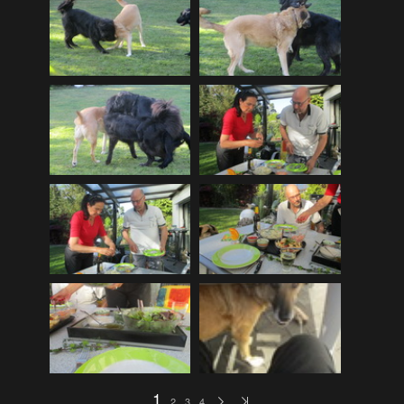
2018_05_SMART de Haan
(26)
2018_06_Juni_Zillertal Urlaub
(230)
2018_07_10_FRA BEL Petersburg
(103)
2018_07_12_Andre Rieux
(21)
2018_07_15_Genk Mijnmuseum
(32)
2018_08_11_Treffen auf Neuenhof
(26)
2018_08_26_Bostalsee
(6)
2018_09_09_Goldhochzeit Ledwon
(30)
2018_09_29_Walther zu Hause
(8)
2018_10_13_Bernd in Maastricht
(5)
2018_10_26_St Hubert Namur
(56)
2018_11_13_Siegfried in St Vith
(13)
2018_11_23_Elin im Kindergarten
(8)
1
2
3
4