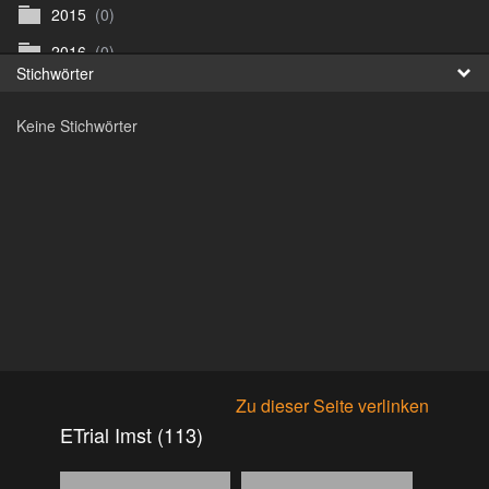
2015
(0)
Fr
2016
(0)
Stichwörter
日
2017
(0)
Keine Stichwörter
Archiv
(0)
ArenaNova
(89)
Argus Bikefestival Wien
(0)
Biketrial Retz
(0)
Biketrial Retz Samstag
(59)
Biketrial Retz Sonntag
(54)
Bike Trial St. Veit
(125)
BiketrialWM VÃ¶cklabruck
(0)
Zu dieser Seite verlinken
Bike WM VÃ¶klabruck
(306)
ETrial Imst (113)
Bilder eKids
(36)