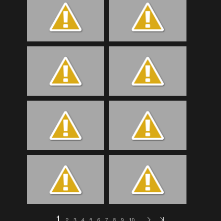
Bilder Samstag
(189)
Bilder Samstag
(107)
Bilder Samstag
(107)
Bilder Samstag
(92)
Bilder Sonntag
(51)
Bilder Sonntag
(119)
Bilder Sonntag
(95)
Bilder Sonntag
(118)
BTTA
(52)
eKidsLudesch
(73)
eKidsSchmitten
(48)
EKidsTrainigRetz
(36)
eKidsTrialgarten
(124)
1
2
3
4
5
6
7
8
9
10
…