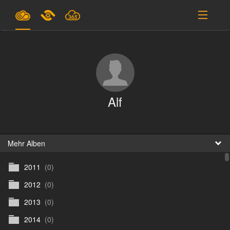
Pläne & Preise
Unterstützung
EINLOGGEN
Alf
ANMELDEN
Deutsch
B
Mehr Alben
2011
(0)
D
2012
(0)
En
2013
(0)
D
2014
(0)