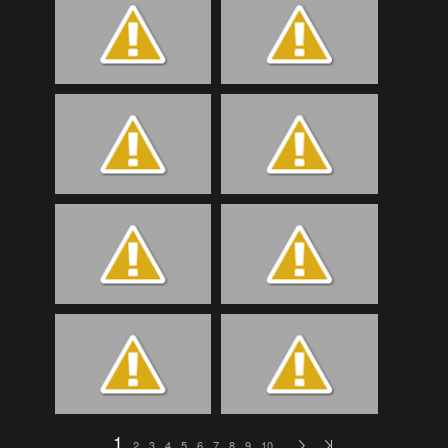
Bilder Samstag
(189)
Bilder Samstag
(107)
Bilder Samstag
(107)
Bilder Samstag
(92)
Bilder Sonntag
(51)
Bilder Sonntag
(119)
Bilder Sonntag
(95)
Bilder Sonntag
(118)
BTTA
(52)
eKidsLudesch
(73)
eKidsSchmitten
(48)
EKidsTrainigRetz
(36)
eKidsTrialgarten
(124)
1
2
3
4
5
6
7
8
9
10
…