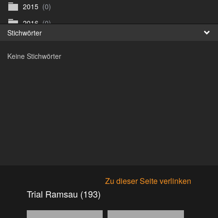
2015
(0)
Fr
2016
(0)
Stichwörter
日
2017
(0)
Keine Stichwörter
Archiv
(0)
ArenaNova
(89)
Argus Bikefestival Wien
(0)
Biketrial Retz
(0)
Biketrial Retz Samstag
(59)
Biketrial Retz Sonntag
(54)
Bike Trial St. Veit
(125)
BiketrialWM VÃ¶cklabruck
(0)
Zu dieser Seite verlinken
Bike WM VÃ¶klabruck
(306)
Trial Ramsau (193)
Bilder eKids
(36)