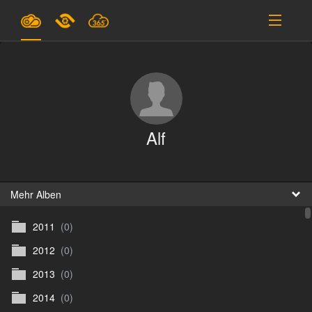
Pläne & Preise
Unterstützung
EINLOGGEN
Alf
ANMELDEN
Deutsch
B
Mehr Alben
2011
(0)
D
2012
(0)
En
2013
(0)
D
2014
(0)