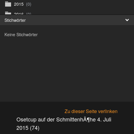
2015
(0)
Fr
2016
(0)
Stichwörter
日
2017
(0)
Keine Stichwörter
Archiv
(0)
ArenaNova
(89)
Argus Bikefestival Wien
(0)
Biketrial Retz
(0)
Biketrial Retz Samstag
(59)
Biketrial Retz Sonntag
(54)
Bike Trial St. Veit
(125)
BiketrialWM VÃ¶cklabruck
(0)
Zu dieser Seite verlinken
Bike WM VÃ¶klabruck
(306)
Osetcup auf der SchmittenhÃ¶he 4. Juli
Bilder eKids
(36)
2015 (74)