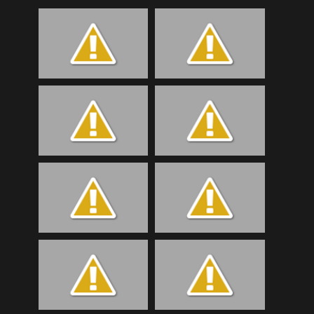
Bilder Samstag
(189)
Bilder Samstag
(107)
Bilder Samstag
(107)
Bilder Samstag
(92)
Bilder Sonntag
(51)
Bilder Sonntag
(119)
Bilder Sonntag
(95)
Bilder Sonntag
(118)
BTTA
(52)
eKidsLudesch
(73)
eKidsSchmitten
(48)
EKidsTrainigRetz
(36)
eKidsTrialgarten
(124)