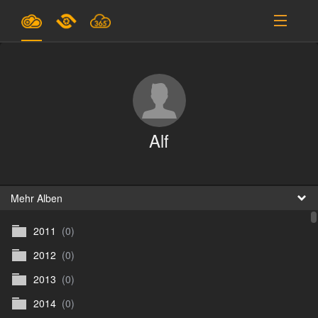
Pläne & Preise
Unterstützung
EINLOGGEN
Alf
ANMELDEN
Deutsch
B
Mehr Alben
2011
(0)
D
2012
(0)
En
2013
(0)
D
2014
(0)