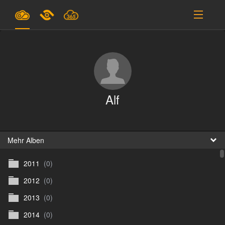
Pläne & Preise
Unterstützung
EINLOGGEN
Alf
ANMELDEN
Deutsch
B
Mehr Alben
2011
(0)
D
2012
(0)
En
2013
(0)
D
2014
(0)