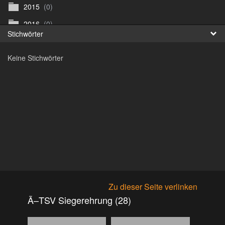
2015
(0)
Fr
2016
(0)
Stichwörter
日
2017
(0)
Keine Stichwörter
Archiv
(0)
ArenaNova
(89)
Argus Bikefestival Wien
(0)
Biketrial Retz
(0)
Biketrial Retz Samstag
(59)
Biketrial Retz Sonntag
(54)
Bike Trial St. Veit
(125)
BiketrialWM VÃ¶cklabruck
(0)
Zu dieser Seite verlinken
Bike WM VÃ¶klabruck
(306)
Ã–TSV Siegerehrung (28)
Bilder eKids
(36)