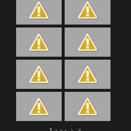
Bilder Samstag
(189)
Bilder Samstag
(107)
Bilder Samstag
(107)
Bilder Samstag
(92)
Bilder Sonntag
(51)
Bilder Sonntag
(119)
Bilder Sonntag
(95)
Bilder Sonntag
(118)
BTTA
(52)
eKidsLudesch
(73)
eKidsSchmitten
(48)
EKidsTrainigRetz
(36)
eKidsTrialgarten
(124)
1
2
3
4