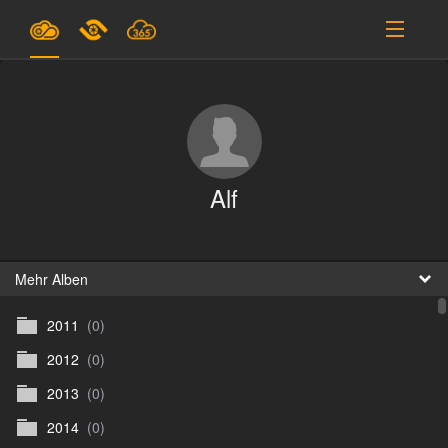
Pläne & Preise
Unterstützung
EINLOGGEN
Alf
ANMELDEN
Deutsch
B
Mehr Alben
2011
(0)
D
2012
(0)
En
2013
(0)
D
2014
(0)