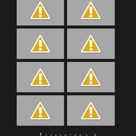
Bilder Samstag
(189)
Bilder Samstag
(107)
Bilder Samstag
(107)
Bilder Samstag
(92)
Bilder Sonntag
(51)
Bilder Sonntag
(119)
Bilder Sonntag
(95)
Bilder Sonntag
(118)
BTTA
(52)
eKidsLudesch
(73)
eKidsSchmitten
(48)
EKidsTrainigRetz
(36)
eKidsTrialgarten
(124)
1
2
3
4
5
6
7
8
9