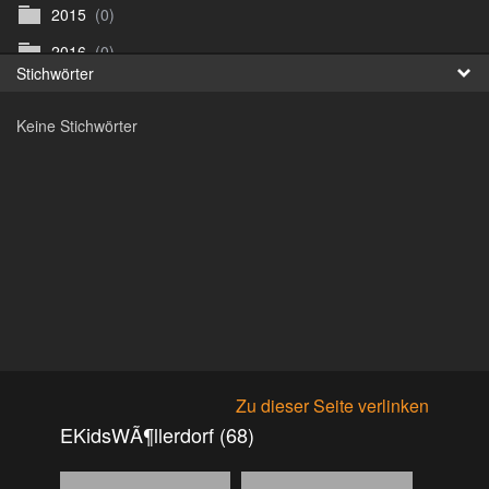
2015
(0)
Fr
2016
(0)
Stichwörter
日
2017
(0)
Keine Stichwörter
Archiv
(0)
ArenaNova
(89)
Argus Bikefestival Wien
(0)
Biketrial Retz
(0)
Biketrial Retz Samstag
(59)
Biketrial Retz Sonntag
(54)
Bike Trial St. Veit
(125)
BiketrialWM VÃ¶cklabruck
(0)
Zu dieser Seite verlinken
Bike WM VÃ¶klabruck
(306)
EKidsWÃ¶llerdorf (68)
Bilder eKids
(36)