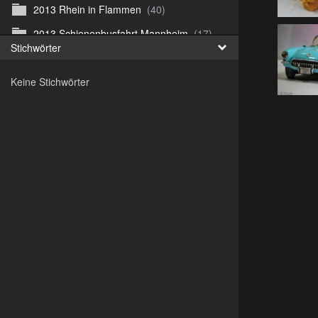
2013 Rhein in Flammen
(40)
2013 Schienenbusfahrt Mannheim
(17)
Stichwörter
2013 Straussenfarm
(42)
Keine Stichwörter
2013 Ãœberlingen
(122)
2014 Irland
(182)
2014 Paris
(76)
2014 Venedig
(145)
2015 Altenburg
(124)
2015 St. Petersburg
(229)
2016-08 Frankfurter Zoo
(55)
2017 Irland
(242)
2018 Madeira
(419)
2019 Cuba
(825)