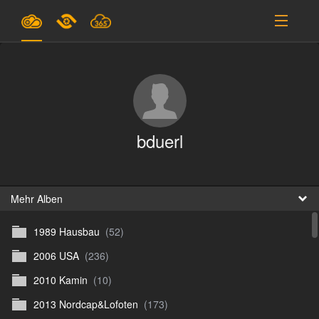
Pläne & Preise
Unterstützung
EINLOGGEN
bduerl
ANMELDEN
Deutsch
B
Mehr Alben
1989 Hausbau
(52)
D
2006 USA
(236)
En
2010 Kamin
(10)
D
2013 Nordcap&Lofoten
(173)