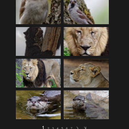
Blumen
(20)
Feuerwerk
(6)
Fische
(34)
Makro
(70)
Mondfinsternis
(12)
Nachtaufnahmen
(62)
Natur
(56)
Orte
(68)
ShootING
(76)
Technik
(95)
Tiere
(218)
Wasser
(44)
Wir
(113)
1
2
3
4
5
6
7