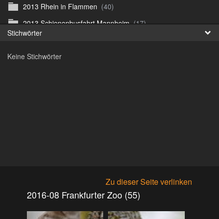
2013 Rhein in Flammen
(40)
Fr
2013 Schienenbusfahrt Mannheim
(17)
Stichwörter
日
2013 Straussenfarm
(42)
Keine Stichwörter
2013 Ãœberlingen
(122)
2014 Irland
(182)
2014 Paris
(76)
2014 Venedig
(145)
2015 Altenburg
(124)
2015 St. Petersburg
(229)
2016-08 Frankfurter Zoo
(55)
2017 Irland
(242)
Zu dieser Seite verlinken
2018 Madeira
(419)
2016-08 Frankfurter Zoo (55)
2019 Cuba
(825)