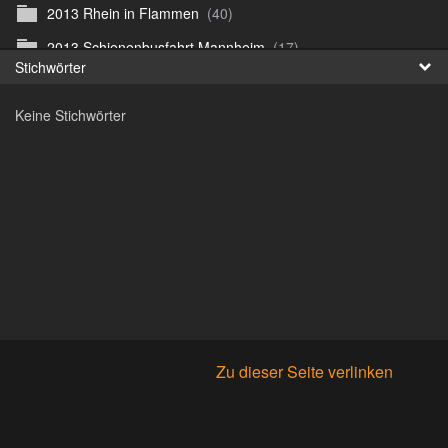
2013 Rhein in Flammen
(40)
Fr
2013 Schienenbusfahrt Mannheim
(17)
Stichwörter
日
2013 Straussenfarm
(42)
Keine Stichwörter
2013 Ãœberlingen
(122)
2014 Irland
(182)
2014 Paris
(76)
2014 Venedig
(145)
2015 Altenburg
(124)
2015 St. Petersburg
(229)
2016-08 Frankfurter Zoo
(55)
2017 Irland
(242)
Zu dieser Seite verlinken
2018 Madeira
(419)
2019 Cuba
(825)