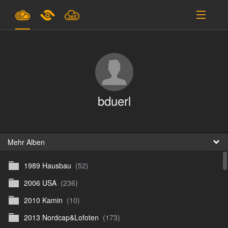
Pläne & Preise
Unterstützung
EINLOGGEN
bduerl
ANMELDEN
Deutsch
B
Mehr Alben
1989 Hausbau
(52)
D
2006 USA
(236)
En
2010 Kamin
(10)
D
2013 Nordcap&Lofoten
(173)