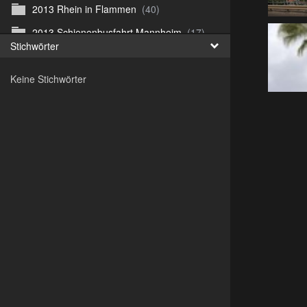
2013 Rhein in Flammen
(40)
2013 Schienenbusfahrt Mannheim
(17)
Stichwörter
2013 Straussenfarm
(42)
Keine Stichwörter
2013 Ãœberlingen
(122)
2014 Irland
(182)
2014 Paris
(76)
2014 Venedig
(145)
2015 Altenburg
(124)
2015 St. Petersburg
(229)
2016-08 Frankfurter Zoo
(55)
2017 Irland
(242)
2018 Madeira
(419)
2019 Cuba
(825)