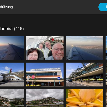
stützung
adeira (419)