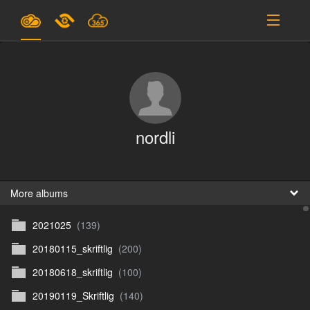
Plans & Pricing
Support
SIGN IN
nordli
SIGN UP
English
B
More albums
2021025
(139)
En
20180115_skriftlig
(200)
En
20180618_skriftlig
(100)
D
20190119_Skriftlig
(140)