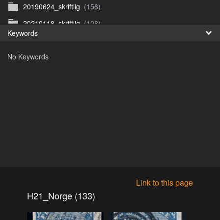
20190624_skriftlig
(156)
Fr
20210118_skriftlig
(108)
Keywords
日
20210211
(139)
No Keywords
20210408_skriftlig
(140)
Auksjon20150115
(76)
Auksjon20150409
(0)
Auksjon20150423
(78)
Auksjon20150507
(78)
Auksjon20180208
(101)
Auksjon20180222
(106)
Auksjon20180308
(109)
Link to this page
Auksjon20180419
(112)
H21_Norge (133)
Auksjon20180503
(111)