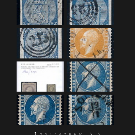
Auksjon20180524
(112)
Auksjon20180823
(101)
Auksjon20180920
(105)
Auksjon20181004
(109)
Auksjon20181115
(113)
Auksjon20181129
(113)
Auksjon20190117
(113)
Auksjon20190131
(113)
Auksjon20190228
(113)
Auksjon20190314
(114)
Auksjon20190425
(115)
Auksjon20190523
(116)
Auksjon20190829
(115)
1
2
3
4
5
6
7
8
9
10
…