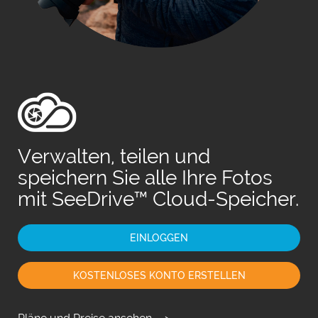
Fr
日
Verwalten, teilen und
speichern Sie alle Ihre Fotos
mit SeeDrive™ Cloud-Speicher.
EINLOGGEN
KOSTENLOSES KONTO ERSTELLEN