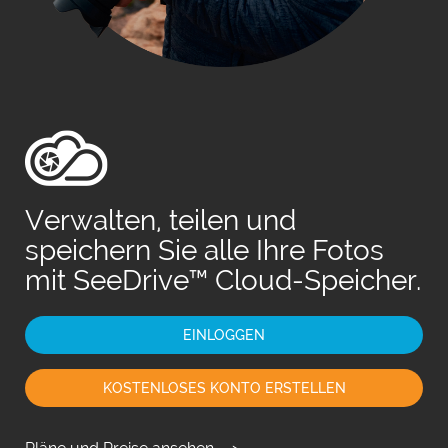
Fr
日
Verwalten, teilen und
speichern Sie alle Ihre Fotos
mit SeeDrive™ Cloud-Speicher.
EINLOGGEN
KOSTENLOSES KONTO ERSTELLEN