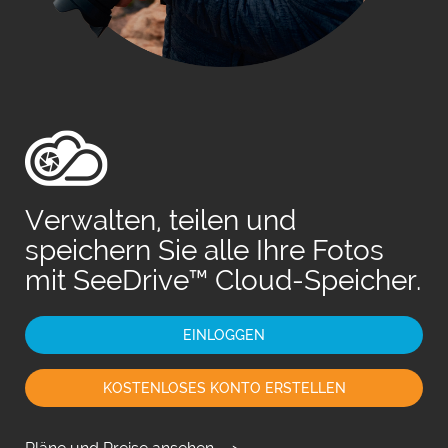
Fr
日
Verwalten, teilen und
speichern Sie alle Ihre Fotos
mit SeeDrive™ Cloud-Speicher.
EINLOGGEN
KOSTENLOSES KONTO ERSTELLEN