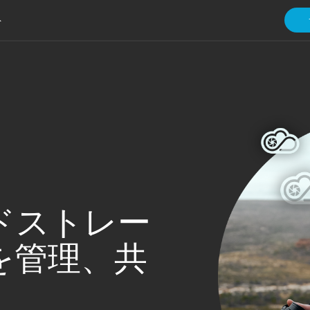
ト
ラウドストレー
を管理、共
。