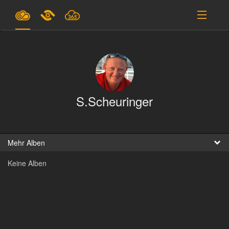
Pläne & Preise
Unterstützung
EINLOGGEN
S.Scheuringer
ANMELDEN
Deutsch
B
Mehr Alben
Keine Alben
D
En
D