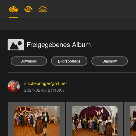
Pläne & Preise
Unterstützung
Freigegebenes Album
EINLOGGEN
Download
Bildreportage
Diashow
ANMELDEN
s.scheuringer@a1.net
Deutsch
2024-02-05 21:16:07