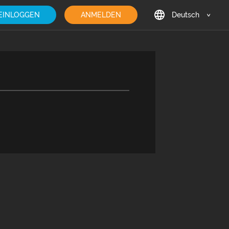
EINLOGGEN
ANMELDEN
Deutsch
English
Deutsch
Français
日本語