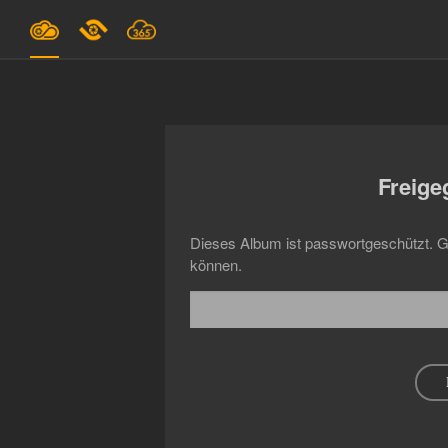
Pläne & Preise
Unterstützung
Freig
EINLOGGEN
ANMELDEN
Dieses Album ist passwortgeschützt. G
können.
Deutsch